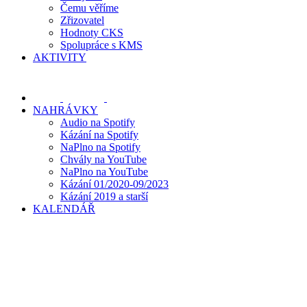
Čemu věříme
Zřizovatel
Hodnoty CKS
Spolupráce s KMS
AKTIVITY
NAHRÁVKY
Audio na Spotify
Kázání na Spotify
NaPlno na Spotify
Chvály na YouTube
NaPlno na YouTube
Kázání 01/2020-09/2023
Kázání 2019 a starší
KALENDÁŘ