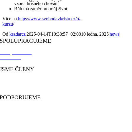
vzorci hříšného chování
Bůh má záměr pro můj život.
Více na
https://www.svobodavkristu.cz/o-
kurzu/
Od
kszdarcz
|
2025-04-14T10:38:57+02:00
10 ledna, 2025
|
news
|
SPOLUPRACUJEME
KS Bystřice n. P.
BJB Křídla
JSME ČLENY
CKS
KMS
PODPORUJEME