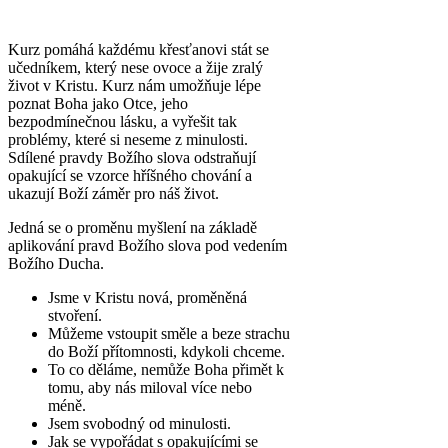
Kurz pomáhá každému křesťanovi stát se
učedníkem, který nese ovoce a žije zralý
život v Kristu. Kurz nám umožňuje lépe
poznat Boha jako Otce, jeho
bezpodmínečnou lásku, a vyřešit tak
problémy, které si neseme z minulosti.
Sdílené pravdy Božího slova odstraňují
opakující se vzorce hříšného chování a
ukazují Boží záměr pro náš život.
Jedná se o proměnu myšlení na základě
aplikování pravd Božího slova pod vedením
Božího Ducha.
Jsme v Kristu nová, proměněná
stvoření.
Můžeme vstoupit směle a beze strachu
do Boží přítomnosti, kdykoli chceme.
To co děláme, nemůže Boha přimět k
tomu, aby nás miloval více nebo
méně.
Jsem svobodný od minulosti.
Jak se vypořádat s opakujícími se