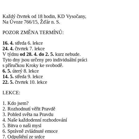
Každý čtvrtek od 18 hodin, KD Vysočany,
Na Úvoze 766/15, Žďár n. S.
POZOR ZMĚNA TERMÍNŮ:
16. 4.
středa 6. lekce
24. 4.
čtvrtek 7. lekce
V týdnu
od 28. 4. do 2. 5.
kurz nebude.
Tyto dny jsou určeny pro individuální práci
s příručkou Kroky ke svobodě.
6. 5.
úterý 8. lekce
14. 5.
středa 9. lekce
22. 5.
čtvrtek 10. lekce
LEKCE:
1. Kdo jsem?
2. Rozhodnutí věřit Pravdě
3. Pohled světa na Pravdu
4. Naše každodenní rozhodování
5. Bitva o naši mysl
6. Správně zvládnuté emoce
7. Odpuštění ze srdce