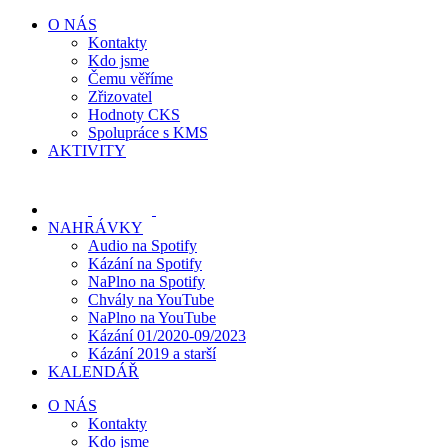
Přeskočit
O NÁS
na
Kontakty
obsah
Kdo jsme
Čemu věříme
Zřizovatel
Hodnoty CKS
Spolupráce s KMS
AKTIVITY
NAHRÁVKY
Audio na Spotify
Kázání na Spotify
NaPlno na Spotify
Chvály na YouTube
NaPlno na YouTube
Kázání 01/2020-09/2023
Kázání 2019 a starší
KALENDÁŘ
O NÁS
Kontakty
Kdo jsme