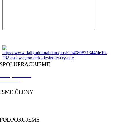
SPOLUPRACUJEME
KS Bystřice n. P.
BJB Křídla
JSME ČLENY
CKS
KMS
PODPORUJEME