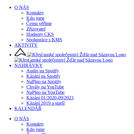
Přeskočit
O NÁS
na
Kontakty
obsah
Kdo jsme
Čemu věříme
Zřizovatel
Hodnoty CKS
Spolupráce s KMS
AKTIVITY
NAHRÁVKY
Audio na Spotify
Kázání na Spotify
NaPlno na Spotify
Chvály na YouTube
NaPlno na YouTube
Kázání 01/2020-09/2023
Kázání 2019 a starší
KALENDÁŘ
O NÁS
Kontakty
Kdo jsme