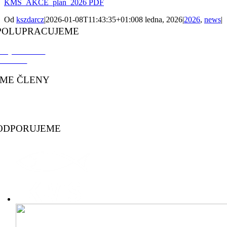
KMS_AKCE_plan_2026 PDF
Od
kszdarcz
|
2026-01-08T11:43:35+01:00
8 ledna, 2026
|
2026
,
news
|
POLUPRACUJEME
 Bystřice n. P.
B Křídla
SME ČLENY
KS
MS
ODPORUJEME