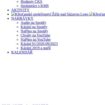
Hodnoty CKS
Spolupráce s KMS
AKTIVITY
NAHRÁVKY
Audio na Spotify
Kázání na Spotify
NaPlno na Spotify
Chvály na YouTube
NaPlno na YouTube
Kázání 01/2020-09/2023
Kázání 2019 a starší
KALENDÁŘ