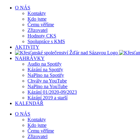
Přeskočit
O NÁS
na
Kontakty
obsah
Kdo jsme
Čemu věříme
Zřizovatel
Hodnoty CKS
Spolupráce s KMS
AKTIVITY
NAHRÁVKY
Audio na Spotify
Kázání na Spotify
NaPlno na Spotify
Chvály na YouTube
NaPlno na YouTube
Kázání 01/2020-09/2023
Kázání 2019 a starší
KALENDÁŘ
O NÁS
Kontakty
Kdo jsme
Čemu věříme
Zřizovatel